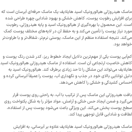
ماسک هیدروژلی هیالورونیک اسید هایلایف
یک ماسک حرفه‌ای آبرسان است که
برای افزایش رطوبت پوست، کاهش خشکی و بهبود شادابی چهره طراحی شده
است. این محصول با بهره‌گیری از هیالورونیک اسید و پایه هیدروژلی، رطوبت
مورد نیاز پوست را تأمین می‌کند و به حفظ آن در لایه‌های مختلف پوست کمک
می‌کند. نتیجه استفاده منظم از این ماسک، پوستی نرم‌تر، شفاف‌تر و با طراوت‌تر
خواهد بود.
کم‌آبی پوست یکی از مهم‌ترین دلایل ایجاد خطوط ریز، کدر شدن رنگ پوست و
کاهش خاصیت ارتجاعی آن است. استفاده از
ماسک هیدروژلی هیالورونیک اسید
هایلایف
می‌تواند این مشکل را تا حد زیادی برطرف کند. هیالورونیک اسید به
دلیل توانایی بالای خود در جذب و نگهداری آب، پوست را عمیقاً آبرسانی کرده و
احساس کشیدگی و خشکی را کاهش می‌دهد.
بافت هیدروژلی این ماسک پس از ترکیب با آب، به راحتی روی پوست قرار
می‌گیرد و ضمن ایجاد حس خنکی و آرامش، مواد مؤثر را به شکل یکنواخت روی
سطح پوست پخش می‌کند. این ویژگی باعث می‌شود پوست پس از استفاده،
لطافت و شادابی قابل توجهی پیدا کند.
ماسک هیدروژلی هیالورونیک اسید هایلایف
علاوه بر آبرسانی، به افزایش