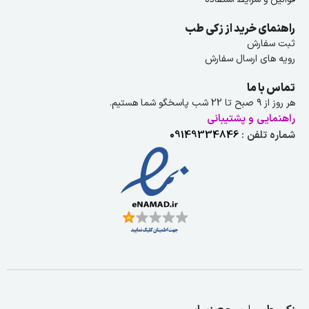
راهنمای خرید از زکی طب
ثبت سفارش
رویه های ارسال سفارش
تماس با ما
هر روز از ۹ صبح تا 22 شب پاسخگو شما هستیم.
راهنمایی و پشتیبانی
شماره تلفن :
09149334846