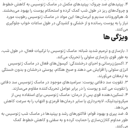
۴. پپتیدهای ضد چروک: پپتیدهای مکمل در ماسک ژنوسیس به کاهش خطوط
و چروک‌های ریز در طول شب کمک کرده و استحکام پوست را بهبود می‌بخشند.
۵. هیالورونات سدیم و آبرسان‌ها: این مواد در ماسک ژنوسیس رطوبت مورد
نیاز را به پوست رسانده و از خشکی و کشیدگی در طول ساعات خواب جلوگیری
می‌کنند.
ویژگی ها
۱. بازسازی و ترمیم شدید شبانه: ماسک ژنوسیس با ترکیبات فعال، در طول شب،
به طور قوی بازسازی سلولی را تحریک می‌کند.
۲. اکسیژن‌رسانی و احیای درخشندگی: کپسول‌های فعال در ماسک ژنوسیس
انرژی سلولی را افزایش می دهند و صبح هنگام، پوستی درخشان و بدون خستگی
به ارمغان می‌آورند.
۳. تقویت سد دفاعی پوست: سرامیدهای موجود در ماسک ژنوسیس سد دفاعی
را تقویت می کند و پوست را در برابر عوامل تحریک‌کننده مقاوم می‌سازند.
۴. تسکین‌دهنده قوی پس از درمان: ماسک ژنوسیس برای استفاده پس از
میکرونیدلینگ، لایه‌برداری یا سایر درمان‌ها قرمزی و التهاب را به سرعت کاهش
می‌دهد.
۵. ضد پیری و بهبود قوام: فاکتورهای رشد و پپتیدها در ماسک شب ژنوسیس به
طور مداوم کلاژن‌سازی را حمایت کرده و به سفتی و کاهش خطوط کمک
می‌کنند.