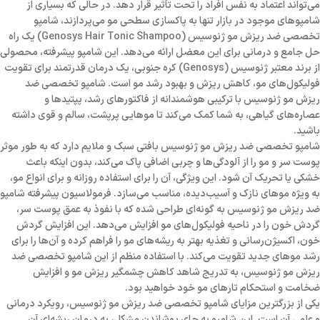
می‌تواند اعتماد به نفس افراد را تحت تأثیر قرار دهد. در حالی که بسیاری از
شامپوهای موجود در بازار تنها به پاکسازی سطحی مو می‌پردازند، شامپو
تخصصی ضد ریزش مو ژنوسیس (Genosys Hair Tonic Shampoo) یک راه
حل جامع و درمانی برای این معضل ارائه می‌دهد. این شامپو پیشرفته، محصولی
از برند معتبر ژنوسیس (Genosys) کره جنوبی، یک درمان قدرتمند برای تقویت
فولیکول‌های مو، کاهش ریزش و بهبود رشد مو است. شامپو تخصصی ضد
ریزش مو ژنوسیس با ترکیبی هوشمندانه از فاکتورهای رشد، پپتیدها و
عصاره‌های گیاهی، به شما کمک می‌کند تا موهایی پرپشت، سالم و قوی داشته
باشید.
شامپو تخصصی ضد ریزش مو ژنوسیس بافتی سبک و ملایم دارد که به طور موثر
پوست سر و مو را از آلودگی‌ها و چربی اضافی پاک می‌کند، بدون اینکه باعث
خشکی یا تحریک آن شود. این ویژگی، آن را برای استفاده روزانه و برای انواع مو،
به ویژه موهای نازک و آسیب‌دیده، مناسب می‌سازد. فرمولاسیون پیشرفته شامپو
ضد ریزش مو ژنوسیس به گونه‌ای طراحی شده که با نفوذ به عمق پوست سر،
گردش خون را در ناحیه فولیکول‌های مو افزایش می‌دهد. این افزایش گردش
خون، اکسیژن‌رسانی و تغذیه بهتر به ریشه‌های مو را فراهم کرده و آن‌ها را برای
رشد موهای جدید تقویت می‌کند. با استفاده منظم از این شامپو تخصصی ضد
ریزش مو ژنوسیس، به تدریج شاهد کاهش چشمگیر ریزش مو و افزایش
ضخامت و استحکام تارهای مو خود خواهید بود.
یکی از بزرگترین مزایای شامپو تخصصی ضد ریزش مو ژنوسیس، رویکرد درمانی
و علمی آن است. این شامپو به جای پوشاندن مشکل، به درمان ریشه‌ای آن