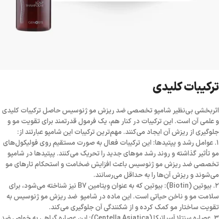
ترکیبات کلیدی
اثربخشی بی‌نظیر شامپو تخصصی ضد ریزش مو ژنوسیس حاصل ترکیبات کلیدی
و علمی آن است. این ترکیبات در کنار هم، یک فرمول قدرتمند برای تقویت مو و
جلوگیری از ریزش آن ایجاد می‌کنند. مهم‌ترین ترکیبات این شامپو عبارتند از:
۱. عوامل رشد و پپتیدها: این ترکیبات فعال به صورت مستقیم روی فولیکول‌های
مو تأثیر گذاشته و روند رشد موهای جدید را تحریک می‌کنند. پپتیدها در شامپو
تخصصی ضد ریزش مو ژنوسیس باعث افزایش ضخامت و استحکام تارهای مو
می‌شوند و ریزش آن‌ها را به حداقل می‌رسانند.
۲. بیوتین (Biotin): بیوتین که به عنوان ویتامین B7 نیز شناخته می‌شود، برای
سلامت مو و ناخن حیاتی است. این ماده در شامپو ضد ریزش مو ژنوسیس به
تقویت ساختار مو کمک کرده و از شکنندگی آن جلوگیری می‌کند.
۳. عصاره سنتلا آسیاتیکا (Centella Asiatica): این عصاره گیاهی به خواص ضد