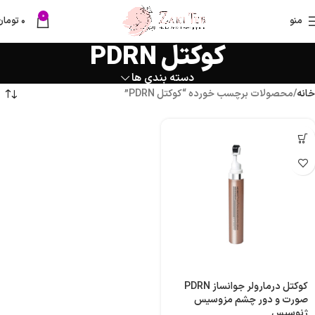
0
منو
۰
تومان
کوکتل PDRN
دسته بندی ها
خانه
محصولات برچسب خورده “کوکتل PDRN”
کوکتل درمارولر جوانساز PDRN
صورت و دور چشم مزوسیس
ژنوسیس