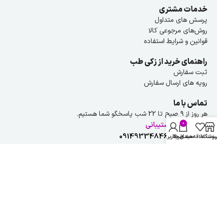
خدمات مشتری
پرسش های متداول
روش‌های مرجوعی کالا
قوانین و شرایط استفاده
راهنمای خرید از زکی طب
ثبت سفارش
رویه های ارسال سفارش
تماس با ما
هر روز از ۹ صبح تا 22 شب پاسخگو شما هستیم.
راهنمایی و پشتیبانی
0
شماره تلفن :
09149334846
روشگاه
ست علاقه مندی ها
سبد خرید
حساب کاربری من