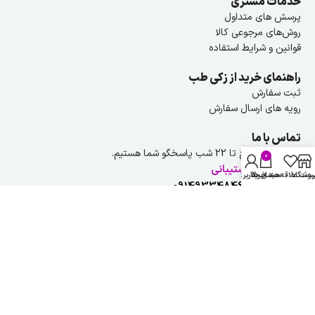
خدمات مشتری
پرسش های متداول
روش‌های مرجوعی کالا
قوانین و شرایط استفاده
راهنمای خرید از زکی طب
ثبت سفارش
رویه های ارسال سفارش
تماس با ما
هر روز از ۹ صبح تا 22 شب پاسخگو شما هستیم.
0
راهنمایی و پشتیبانی
روشگاه
ست علاقه مندی ها
سبد خرید
حساب کاربری من
شماره تلفن :
09149334846