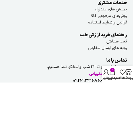
خدمات مشتری
پرسش های متداول
روش‌های مرجوعی کالا
قوانین و شرایط استفاده
راهنمای خرید از زکی طب
ثبت سفارش
رویه های ارسال سفارش
تماس با ما
هر روز از ۹ صبح تا 22 شب پاسخگو شما هستیم.
0
راهنمایی و پشتیبانی
روشگاه
ست علاقه مندی ها
سبد خرید
حساب کاربری من
شماره تلفن :
09149334846