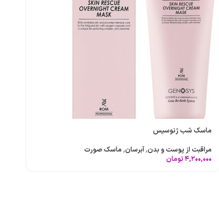
عطر و ادکلن
مراقبت پوست
اسپری و بادی اسپلش
بهداشت و مراقبت
لوازم آرایشی
ماسک شب ژنوسیس
ضد آفتاب و محص
آرایش صورت
آفتاب
مراقبت از پوست و بدن
,
آبرسان
,
ماسک صورت
۴,۲۰۰,۰۰۰
تومان
آرایش چشم
مرطوب کننده و آب
آرایش ابرو
ضد چروک و جوان 
آرایش لب
مراقبت از دور چش
آرایش ناخن
ماسک صورت و ب