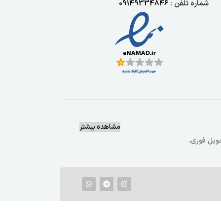
شماره تلفن :
09149334846
مشاهده بیشتر
یع وتحویل فوری،