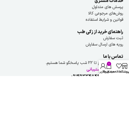
خدمات مشتری
پرسش های متداول
روش‌های مرجوعی کالا
قوانین و شرایط استفاده
راهنمای خرید از زکی طب
ثبت سفارش
رویه های ارسال سفارش
تماس با ما
هر روز از ۹ صبح تا 22 شب پاسخگو شما هستیم.
0
راهنمایی و پشتیبانی
روشگاه
ست علاقه مندی ها
سبد خرید
حساب کاربری من
شماره تلفن :
09149334846