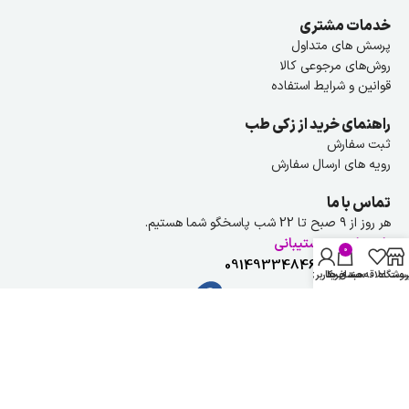
خدمات مشتری
پرسش های متداول
روش‌های مرجوعی کالا
قوانین و شرایط استفاده
راهنمای خرید از زکی طب
ثبت سفارش
رویه های ارسال سفارش
تماس با ما
هر روز از ۹ صبح تا 22 شب پاسخگو شما هستیم.
راهنمایی و پشتیبانی
0
شماره تلفن :
09149334846
روشگاه
ست علاقه مندی ها
سبد خرید
حساب کاربری من