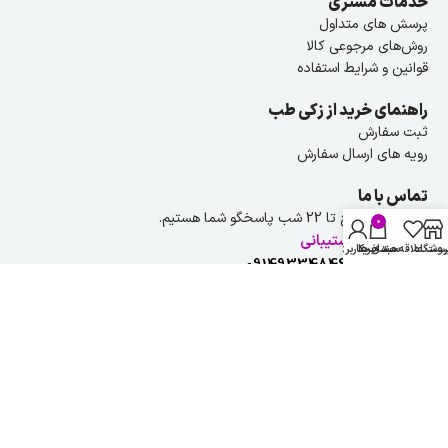
خدمات مشتری
پرسش های متداول
روش‌های مرجوعی کالا
قوانین و شرایط استفاده
راهنمای خرید از زکی طب
ثبت سفارش
رویه های ارسال سفارش
تماس با ما
هر روز از ۹ صبح تا 22 شب پاسخگو شما هستیم.
0
راهنمایی و پشتیبانی
روشگاه
ست علاقه مندی ها
سبد خرید
حساب کاربری من
شماره تلفن :
09149334846