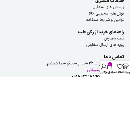
خدمات مشتری
پرسش های متداول
روش‌های مرجوعی کالا
قوانین و شرایط استفاده
راهنمای خرید از زکی طب
ثبت سفارش
رویه های ارسال سفارش
تماس با ما
هر روز از ۹ صبح تا 22 شب پاسخگو شما هستیم.
0
راهنمایی و پشتیبانی
روشگاه
ست علاقه مندی ها
سبد خرید
حساب کاربری من
شماره تلفن :
09149334846