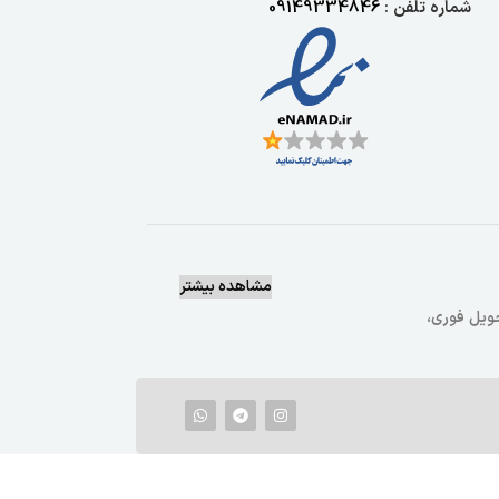
شماره تلفن :
09149334846
مشاهده بیشتر
یع وتحویل فوری،