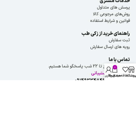
خدمات مشتری
پرسش های متداول
روش‌های مرجوعی کالا
قوانین و شرایط استفاده
راهنمای خرید از زکی طب
ثبت سفارش
رویه های ارسال سفارش
تماس با ما
هر روز از ۹ صبح تا 22 شب پاسخگو شما هستیم.
0
راهنمایی و پشتیبانی
روشگاه
ست علاقه مندی ها
سبد خرید
حساب کاربری من
شماره تلفن :
09149334846