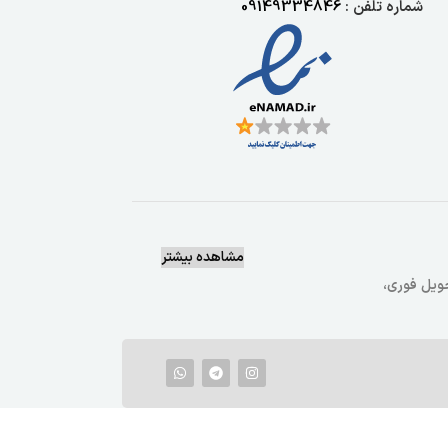
شماره تلفن :
09149334846
مشاهده بیشتر
یع وتحویل فوری،