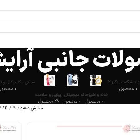
لات جانبی آرای
اد شگفت انگیز ۲
سالنی ، کلینیکال و ت
۰ محصول
۰ محصول
خانه و آشپزخانه
دیجیتال
زیبایی و سلامت
۰ محصول
۰ محصول
۲۸ محصول
نمایش دهید
9
12