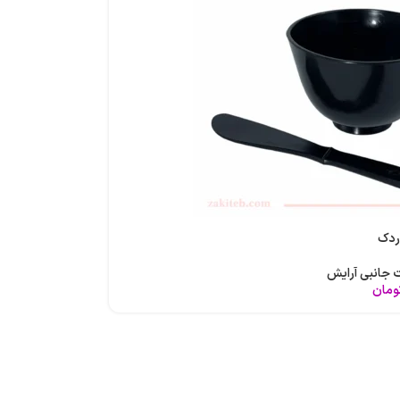
ردک
جانبی آرایش
ومان