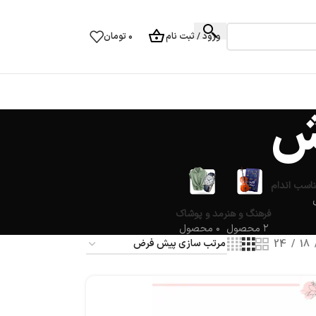
ورود / ثبت نام
۰
تومان
ش
ناسب اندام
فرهنگ و هنر
مد و پوشاک
۲ محصول
۰ محصول
24
18