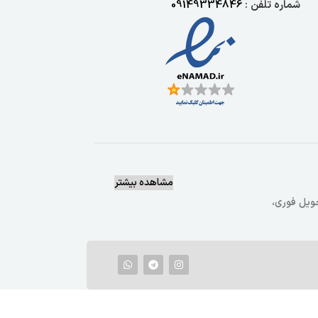
شماره تلفن :
09149334846
مشاهده بیشتر
یع وتحویل فوری،