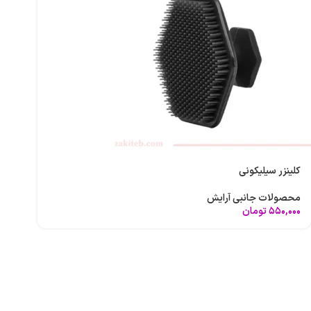
آرایش مو
پاک کننده صورت
ابزار آرایشی
شامپو بدن
ست های آرایشی
اسپری، مام و است
بهداشت و مراقبت مو
ضدتعریق
محصولات بهداش
شامپو مو
نوار بهداشتی
ماسک مو
کاپ قاعدگی
کاندوم
کلینزر سیلیکونی
ژل بهداشتی
بهداشت دهان و د
محصولات جانبی آرایش
مسواک
۵۵۰,۰۰۰
تومان
مسواک برقی