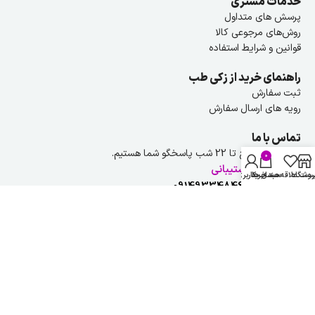
خدمات مشتری
پرسش های متداول
روش‌های مرجوعی کالا
قوانین و شرایط استفاده
راهنمای خرید از زکی طب
ثبت سفارش
رویه های ارسال سفارش
تماس با ما
هر روز از ۹ صبح تا 22 شب پاسخگو شما هستیم.
0
راهنمایی و پشتیبانی
روشگاه
ست علاقه مندی ها
سبد خرید
حساب کاربری من
شماره تلفن :
09149334846