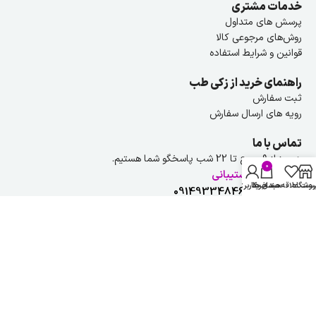
خدمات مشتری
پرسش های متداول
روش‌های مرجوعی کالا
قوانین و شرایط استفاده
راهنمای خرید از زکی طب
ثبت سفارش
رویه های ارسال سفارش
تماس با ما
هر روز از ۹ صبح تا 22 شب پاسخگو شما هستیم.
0
راهنمایی و پشتیبانی
روشگاه
ست علاقه مندی ها
سبد خرید
حساب کاربری من
شماره تلفن :
09149334846